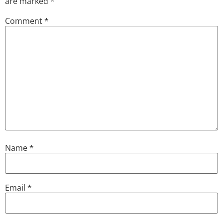
are marked
*
Comment
*
Name
*
Email
*