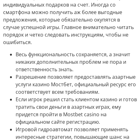
индивидуальных подарков на счет. Иногда со
смартфона можно получить аж более выгодные
предложения, которые обязательно окупятся в
случае успешной игры. Главное внимательно читать
порядок и четко следовать инструкциям, чтобы не
ошибиться.
Весь функциональность сохраняется, а значит
никаких дополнительных проблем не пора и
ответственность знать.
Разрешение позволяет предоставлять азартные
услуги казино Мостбет, официальный ресурс его
соответствует всем требованиям.
Если игрок решил стать клиентом казино и готов
тратить свои деньги в азартных играх, ему
придется пройти в Моstbet casino на
официальном сайте регистрацию.
Игровой гидроавтомат позволяет применять
интересные стратегии, повышающие шанс на