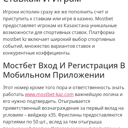
Игроки исполин сразу же же пополнить счет и
приступить к ставкам или игре в казино. Mostbet
предоставляет игрокам из Казахстана уникальные
возможности для спортивных ставок. Платформа
mostbet kz включает широкий выбор спортивных
событий, множество вариантов ставок и
конкурентные коэффициенты.
Мостбет Вход И Регистрация В
Мобильном Приложении
Этот номер кроме того пора и ответственность знать
работать
www.mostbet-kaz.com
важнейшую логина и
его нужно подтвердить. Отыгрывается
приветственный вознаграждение за первый вклад на
условиях – вейджер х35. Фриспины предоставляются
партиями по 50 шт., вслед за тем отыгрыша