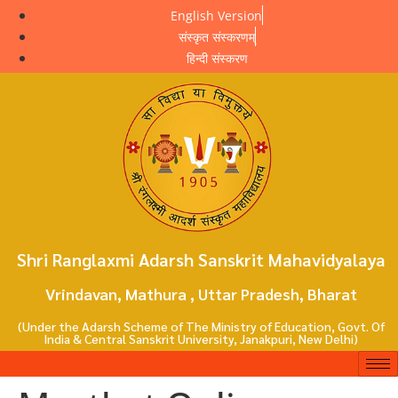
English Version
संस्कृत संस्करणम्
हिन्दी संस्करण
Shri Ranglaxmi Adarsh Sanskrit Mahavidyalaya
Vrindavan, Mathura , Uttar Pradesh, Bharat
(Under the Adarsh Scheme of The Ministry of Education, Govt. Of
India & Central Sanskrit University, Janakpuri, New Delhi)