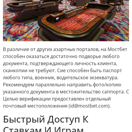
В различие от других азартных порталов, на Мостбет
способен оказаться достаточно подворье любого
документа, подтверждающего личность клиента,
сканкопии не требуют. Сие способен быть паспорт
любого типа, военник, водительское экзекватура.
Рекомендуем параллельно направить фото/копию
указанного документа в местожительство саппорта. С
Целью верификации предоставлен отдельный
почтовый местоположение (id@mostbet.com).
Быстрый Доступ К
Ставкам И Играм