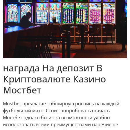
награда На депозит В
Криптовалюте Казино
Мостбет
Mostbet предлагает обширную роспись на каждый
футбольный матч. Стоит попробовать скачать
Мостбет однако бы из-за возможности удобно
использовать всеми преимуществами наречие не