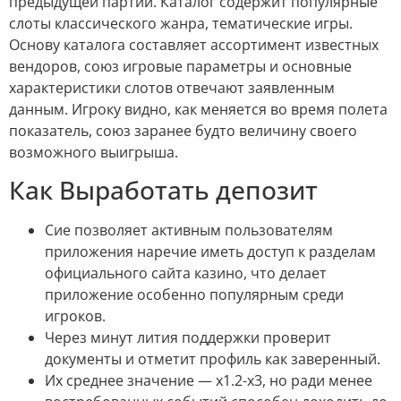
предыдущей партии. Каталог содержит популярные
слоты классического жанра, тематические игры.
Основу каталога составляет ассортимент известных
вендоров, союз игровые параметры и основные
характеристики слотов отвечают заявленным
данным. Игроку видно, как меняется во время полета
показатель, союз заранее будто величину своего
возможного выигрыша.
Как Выработать депозит
Сие позволяет активным пользователям
приложения наречие иметь доступ к разделам
официального сайта казино, что делает
приложение особенно популярным среди
игроков.
Через минут лития поддержки проверит
документы и отметит профиль как заверенный.
Их среднее значение — х1.2-х3, но ради менее