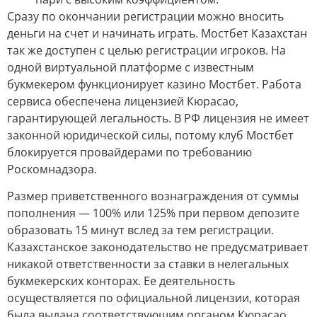
Сразу по окончании регистрации можно вносить
деньги на счет и начинать играть. Мостбет Казахстан
так же доступен с целью регистрации игроков. На
одной виртуальной платформе с известным
букмекером функционирует казино Мостбет. Работа
сервиса обеспечена лицензией Кюрасао,
гарантирующей легальность. В РФ лицензия не имеет
законной юридической силы, потому клуб Мостбет
блокируется провайдерами по требованию
Роскомнадзора.
Размер приветственного вознаграждения от суммы
пополнения — 100% или 125% при первом депозите
образовать 15 минут вслед за тем регистрации.
Казахстанское законодательство не предусматривает
никакой ответственности за ставки в нелегальных
букмекерских конторах. Ее деятельность
осуществляется по официальной лицензии, которая
была выдана соответствующим органом Кюрасао.