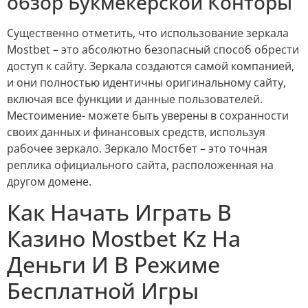
обзор Букмекерской Конторы
Существенно отметить, что использование зеркала
Mostbet – это абсолютно безопасный способ обрести
доступ к сайту. Зеркала создаются самой компанией,
и они полностью идентичны оригинальному сайту,
включая все функции и данные пользователей.
Местоимение- можете быть уверены в сохранности
своих данных и финансовых средств, используя
рабочее зеркало. Зеркало Мостбет – это точная
реплика официального сайта, расположенная на
другом домене.
Как Начать Играть В
Казино Mostbet Kz На
Деньги И В Режиме
Бесплатной Игры