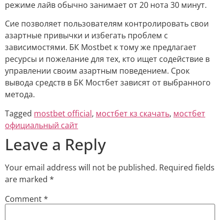
режиме лайв обычно занимает от 20 нота 30 минут.
Сие позволяет пользователям контролировать свои
азартные привычки и избегать проблем с
зависимостями. БК Mostbet к тому же предлагает
ресурсы и пожелание для тех, кто ищет содействие в
управлении своим азартным поведением. Срок
вывода средств в БК Мостбет зависят от выбранного
метода.
Tagged
mostbet official
,
мостбет кз скачать
,
мостбет
официальный сайт
Leave a Reply
Your email address will not be published.
Required fields
are marked
*
Comment
*