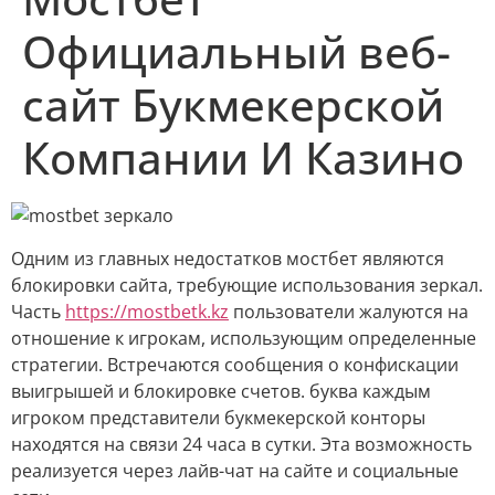
Официальный веб-
сайт Букмекерской
Компании И Казино
Одним из главных недостатков мостбет являются
блокировки сайта, требующие использования зеркал.
Часть
https://mostbetk.kz
пользователи жалуются на
отношение к игрокам, использующим определенные
стратегии. Встречаются сообщения о конфискации
выигрышей и блокировке счетов. буква каждым
игроком представители букмекерской конторы
находятся на связи 24 часа в сутки. Эта возможность
реализуется через лайв-чат на сайте и социальные