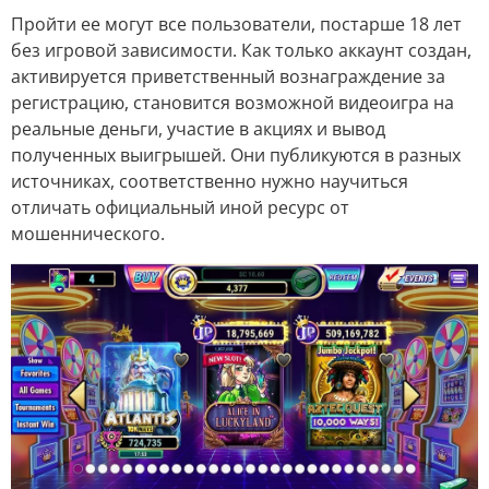
Пройти ее могут все пользователи, постарше 18 лет
без игровой зависимости. Как только аккаунт создан,
активируется приветственный вознаграждение за
регистрацию, становится возможной видеоигра на
реальные деньги, участие в акциях и вывод
полученных выигрышей. Они публикуются в разных
источниках, соответственно нужно научиться
отличать официальный иной ресурс от
мошеннического.