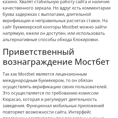
казино. Хвалят стабильную работу сайта и наличие
качественного зеркала. Но вдруг есть комментарии
буква задержках с выплатами, длительной
верификации и неправильных расчетах ставок. На
сайт букмекерской конторы Mostbet можно зайти
напрямую, ежели он доступен, или использовать
альтернативные способы обхода блокировки.
Приветственный
вознаграждение Мостбет
Так как Mostbet является лицензионным
международным букмекером, то он обязан
осуществлять верификацию своих пользователей.
Это осуществляется по требованию комиссии
Кюрасао, которая и регулирует деятельность
заведения. Функционал мобильных приложений
повторяет возможности сайта. Интерфейс