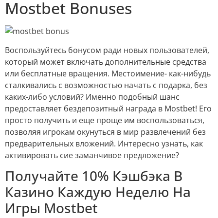
Mostbet Bonuses
Воспользуйтесь бонусом ради новых пользователей,
который может включать дополнительные средства
или бесплатные вращения. Местоимение- как-нибудь
сталкивались с возможностью начать с подарка, без
каких-либо условий? Именно подобный шанс
предоставляет бездепозитный награда в Mostbet! Его
просто получить и еще проще им воспользоваться,
позволяя игрокам окунуться в мир развлечений без
предварительных вложений. Интересно узнать, как
активировать сие заманчивое предложение?
Получайте 10% Кэшбэка В
Казино Каждую Неделю На
Игры Mostbet