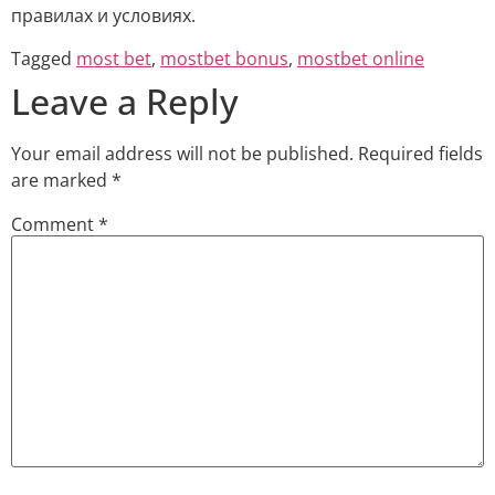
правилах и условиях.
Tagged
most bet
,
mostbet bonus
,
mostbet online
Leave a Reply
Your email address will not be published.
Required fields
are marked
*
Comment
*