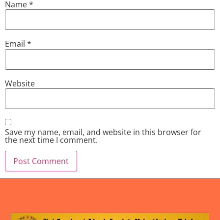
Name
*
Email
*
Website
Save my name, email, and website in this browser for
the next time I comment.