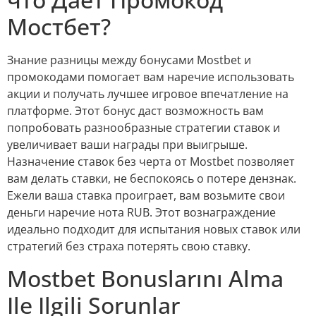
Мостбет?
Знание разницы между бонусами Mostbet и
промокодами помогает вам наречие использовать
акции и получать лучшее игровое впечатление на
платформе. Этот бонус даст возможность вам
попробовать разнообразные стратегии ставок и
увеличивает ваши награды при выигрыше.
Назначение ставок без черта от Mostbet позволяет
вам делать ставки, не беспокоясь о потере дензнак.
Ежели ваша ставка проиграет, вам возьмите свои
деньги наречие нота RUB. Этот вознаграждение
идеально подходит для испытания новых ставок или
стратегий без страха потерять свою ставку.
Mostbet Bonuslarını Alma
Ile Ilgili Sorunlar