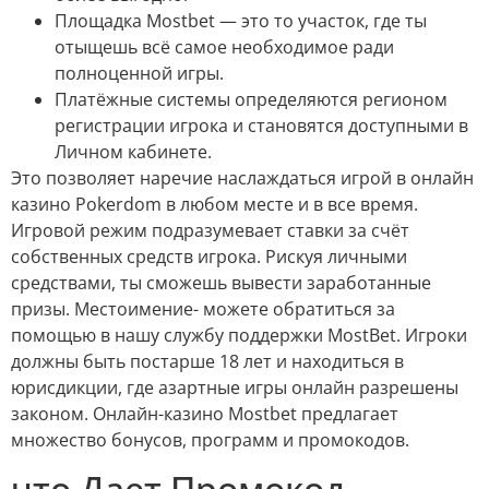
Площадка Mostbet — это то участок, где ты
отыщешь всё самое необходимое ради
полноценной игры.
Платёжные системы определяются регионом
регистрации игрока и становятся доступными в
Личном кабинете.
Это позволяет наречие наслаждаться игрой в онлайн
казино Pokerdom в любом месте и в все время.
Игровой режим подразумевает ставки за счёт
собственных средств игрока. Рискуя личными
средствами, ты сможешь вывести заработанные
призы. Местоимение- можете обратиться за
помощью в нашу службу поддержки MostBet. Игроки
должны быть постарше 18 лет и находиться в
юрисдикции, где азартные игры онлайн разрешены
законом. Онлайн-казино Mostbet предлагает
множество бонусов, программ и промокодов.
что Дает Промокод