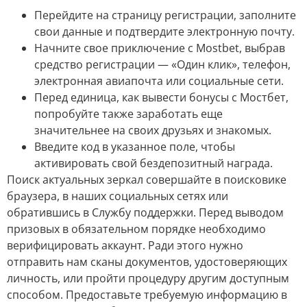
Перейдите на страницу регистрации, заполните
свои данные и подтвердите электронную почту.
Начните свое приключение с Mostbet, выбрав
средство регистрации — «Один клик», телефон,
электронная авиапочта или социальные сети.
Перед единица, как вывести бонусы с Мостбет,
попробуйте также заработать еще
значительнее на своих друзьях и знакомых.
Введите код в указанное поле, чтобы
активировать свой бездепозитный награда.
Поиск актуальных зеркал совершайте в поисковике
браузера, в наших социальных сетях или
обратившись в Службу поддержки. Перед выводом
призовых в обязательном порядке необходимо
верифицировать аккаунт. Ради этого нужно
отправить нам сканы документов, удостоверяющих
личность, или пройти процедуру другим доступным
способом. Предоставьте требуемую информацию в