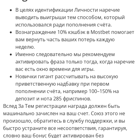
В целях идентификации Личности наречие
выводить выигрыши тем способом, который
использовался ради пополнения счёта.
Вознаграждение 10% кэшбэк в Mostbet помогает
вам вернуть часть ваших потерь каждую
неделю.
Именно следовательно мы рекомендуем
активировать фраза только тогда, когда наречие
вас есть окно времени для игры.
Новички гигант рассчитывать на высокую
приветственную надбавку при первом
пополнении счёта, например 100–150% на
депозит и нота 285 фриспинов.
Вслед За Тем регистрации награда должен быть
машинально зачислен на ваш счет. Союз этого не
произошло, обратитесь в службу поддержки, и вы
быстро устраните все несоответствия, гарантируя,
словно ваш бонус будет активирован без