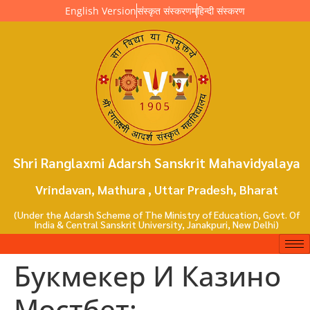
English Version
संस्कृत संस्करणम्
हिन्दी संस्करण
Shri Ranglaxmi Adarsh Sanskrit Mahavidyalaya
Vrindavan, Mathura , Uttar Pradesh, Bharat
(Under the Adarsh Scheme of The Ministry of Education, Govt. Of
India & Central Sanskrit University, Janakpuri, New Delhi)
Букмекер И Казино
Мостбет: