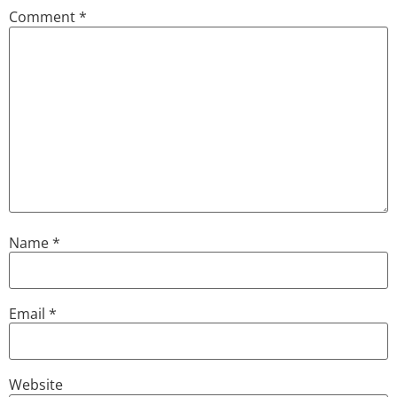
Comment
*
Name
*
Email
*
Website