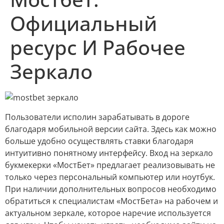
Официальный
ресурс И Рабочее
Зеркало
Пользователи исполин зарабатывать в дороге
благодаря мобильной версии сайта. Здесь как можно
больше удобно осуществлять ставки благодаря
интуитивно понятному интерфейсу. Вход на зеркало
букмекерки «МостБет» предлагает реализовывать не
только через персональный компьютер или ноутбук.
При наличии дополнительных вопросов необходимо
обратиться к специалистам «МостБета» на рабочем и
актуальном зеркале, которое наречие используется