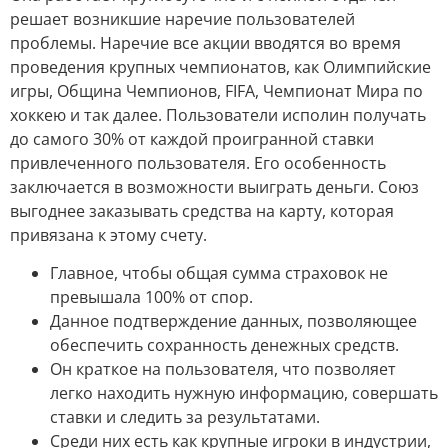
решает возникшие наречие пользователей
проблемы. Наречие все акции вводятся во время
проведения крупных чемпионатов, как Олимпийские
игры, Община Чемпионов, FIFA, Чемпионат Мира по
хоккею и так далее. Пользователи исполин получать
до самого 30% от каждой проигранной ставки
привлеченного пользователя. Его особенность
заключается в возможности выиграть деньги. Союз
выгоднее заказывать средства на карту, которая
привязана к этому счету.
Главное, чтобы общая сумма страховок не
превышала 100% от спор.
Данное подтверждение данных, позволяющее
обеспечить сохранность денежных средств.
Он краткое на пользователя, что позволяет
легко находить нужную информацию, совершать
ставки и следить за результатами.
Среди них есть как крупные игроки в индустрии,