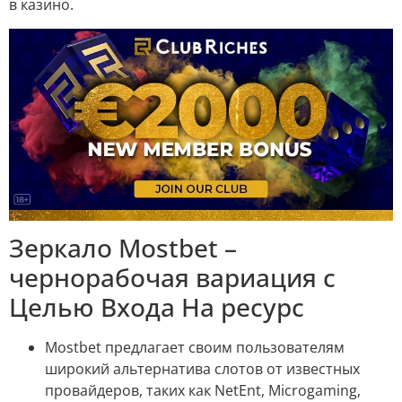
в казино.
Зеркало Mostbet –
чернорабочая вариация с
Целью Входа На ресурс
Mostbet предлагает своим пользователям
широкий альтернатива слотов от известных
провайдеров, таких как NetEnt, Microgaming,