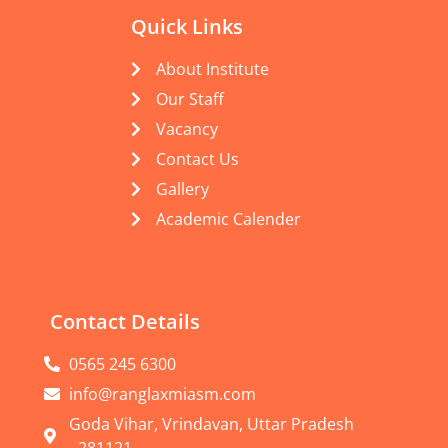
Quick Links
About Institute
Our Staff
Vacancy
Contact Us
Gallery
Academic Calender
Contact Details
0565 245 6300
info@ranglaxmiasm.com
Goda Vihar, Vrindavan, Uttar Pradesh