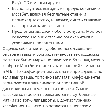
Play’n GO и многих других.
Воспользуйтесь выгодными предложениями от
Мостбет, включая бесплатные ставки и
промокод на ставку, и наслаждайтесь ставками
на спорт и играми в казино.
Предлог активацией любого бонуса на Мостбет
существенно внимательно ознакомиться с
условиями и положениями.
С Целью себя отметил удобство использования,
быстрые ставки и сострадательность техподдержки.
На топ-события маржа не такая уж и большая, можно
храбро в Мостбете ставить на испанский чемпионат
и АПЛ. По коэффициентам сильно не прогадаешь, но
если выиграешь, то точно заплатят. Коэффициенты
варьируются в зависимости от спортивной
дисциплины и популярности события. Самые
высокие котировки предлагаются на футбольные
матчи изо топ-5 лиг Европы. В других турнирах
коэффициенты ниже, но остаются на неплохом