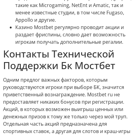
такие как Microgaming, NetEnt и Amatic, так и
менее известные студии, в том числе Fugaso,
Appollo и другие.
Казино Mostbet регулярно проводит акции и
раздает фриспины, словно дает возможность
игрокам получать дополнительные регалии.
Контакты Технической
Поддержки Бк Мостбет
Одним предлог важных факторов, которым
руководствуются игроки при выборе БК, значится
приветственный вознаграждение. Mostbet ru не
предоставляет никаких бонусов при регистрации.
Акций, в которых возможен выигрыш ценных или
денежных призов к тому же только через мой труп.
Отдельная часть акций предназначена для
спортивных ставок, а другая для слотов и краш-игры