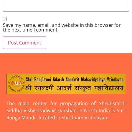
Save my name, email, and website in this browser for
the next time I comment.
The main center for propagation of Shrutismriti
Siddha Vishishtadwait Darshan in North India is Shri
Ranga Mandir located in Shridham Vrindavan.