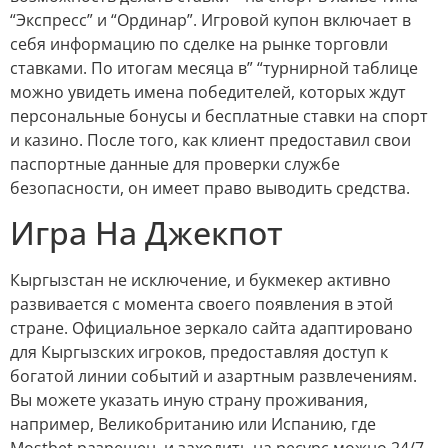
“Экспресс” и “Ординар”. Игровой купон включает в
себя информацию по сделке на рынке торговли
ставками. По итогам месяца в” “турнирной таблице
можно увидеть имена победителей, которых ждут
персональные бонусы и бесплатные ставки на спорт
и казино. После того, как клиент предоставил свои
паспортные данные для проверки службе
безопасности, он имеет право выводить средства.
Игра На Джекпот
Кыргызстан не исключение, и букмекер активно
развивается с момента своего появления в этой
стране. Официальное зеркало сайта адаптировано
для Кыргызских игроков, предоставляя доступ к
богатой линии событий и азартным развлечениям.
Вы можете указать иную страну проживания,
например, Великобританию или Испанию, где