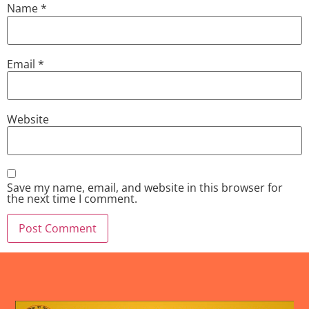
Name
*
Email
*
Website
Save my name, email, and website in this browser for
the next time I comment.