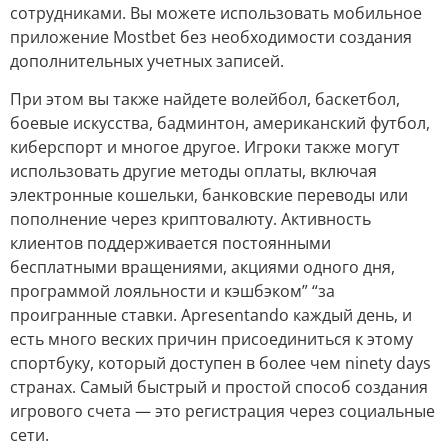
сотрудниками. Вы можете использовать мобильное
приложение Mostbet без необходимости создания
дополнительных учетных записей.
При этом вы также найдете волейбол, баскетбол,
боевые искусства, бадминтон, американский футбол,
киберспорт и многое другое. Игроки также могут
использовать другие методы оплаты, включая
электронные кошельки, банковские переводы или
пополнение через криптовалюту. Активность
клиентов поддерживается постоянными
бесплатными вращениями, акциями одного дня,
программой лояльности и кэшбэком” “за
проигранные ставки. Apresentando каждый день, и
есть много веских причин присоединиться к этому
спортбуку, который доступен в более чем ninety days
странах. Самый быстрый и простой способ создания
игрового счета — это регистрация через социальные
сети.