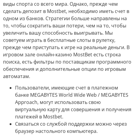
виды спорта со всего мира. Однако, прежде чем
сделать депозит в Mostbet, необходимо иметь счет в
одном из банков. Стратегии больше направлены на
то, чтобы сократить ваши потери, чем на то, чтобы
увеличить вашу способность выигрывать. Мы
советуем играть в бесплатные слоты в рулетку,
прежде чем приступать к игре на реальные деньги. В
игровом зале онлайн-казино MostBet есть строка
поиска, есть фильтры по поставщикам программного
обеспечения и дополнительные опции по игровым
автоматам.
Пользователи, имеющие счет в платежном
банке MEGABYTES World Wide Web / MEGABYTES
Approach, могут использовать свою
виртуальную карту для совершения и получения
платежей в Mostbet.
Связаться со службой поддержки можно через
браузер настольного компьютера.