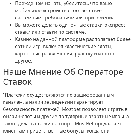
Прежде чем начать, убедитесь, что ваше
мобильное устройство соответствует
системным требованиям для приложения.
Вы можете делать одиночные ставки, экспресс-
ставки или ставки по системе.
Казино на данной платформе располагает более
сотней игр, включая классические слоты,
карточные развлечения, рулетку и многое
другое.
Наше Мнение Об Операторе
Ставок
“Платежи осуществляются по зашифрованным
каналам, а наличие лицензии гарантирует
безопасность платежей. Mostbet позволяет играть в
онлайн-слоты и другие популярные азартные игры, а
также делать ставки на спорт. MostBet предлагает
клиентам приветственные бонусы, когда они