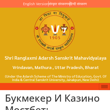
English Version
संस्कृत संस्करणम्
हिन्दी संस्करण
Shri Ranglaxmi Adarsh Sanskrit Mahavidyalaya
Vrindavan, Mathura , Uttar Pradesh, Bharat
(Under the Adarsh Scheme of The Ministry of Education, Govt. Of
India & Central Sanskrit University, Janakpuri, New Delhi)
Букмекер И Казино
Мостбет: