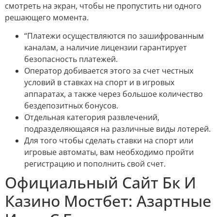
смотреть на экран, чтобы не пропустить ни одного
решающего момента.
“Платежи осуществляются по зашифрованным
каналам, а наличие лицензии гарантирует
безопасность платежей.
Оператор добивается этого за счет честных
условий в ставках на спорт и в игровых
аппаратах, а также через большое количество
бездепозитных бонусов.
Отдельная категория развлечений,
подразделяющаяся на различные виды лотерей.
Для того чтобы сделать ставки на спорт или
игровые автоматы, вам необходимо пройти
регистрацию и пополнить свой счет.
Официальный Сайт Бк И
Казино Мостбет: Азартные