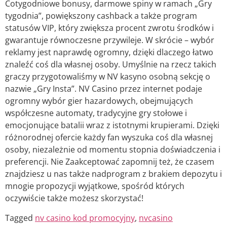
Cotygodniowe bonusy, darmowe spiny w ramach „Gry
tygodnia”, powiększony cashback a także program
statusów VIP, który zwiększa procent zwrotu środków i
gwarantuje równoczesne przywileje. W skrócie – wybór
reklamy jest naprawdę ogromny, dzięki dlaczego łatwo
znaleźć coś dla własnej osoby. Umyślnie na rzecz takich
graczy przygotowaliśmy w NV kasyno osobną sekcję o
nazwie „Gry Insta”. NV Casino przez internet podaje
ogromny wybór gier hazardowych, obejmujących
współczesne automaty, tradycyjne gry stołowe i
emocjonujące batalii wraz z istotnymi krupierami. Dzięki
różnorodnej ofercie każdy fan wyszuka coś dla własnej
osoby, niezależnie od momentu stopnia doświadczenia i
preferencji. Nie Zaakceptować zapomnij też, że czasem
znajdziesz u nas także nadprogram z brakiem depozytu i
mnogie propozycji wyjątkowe, spośród których
oczywiście także możesz skorzystać!
Tagged
nv casino kod promocyjny
,
nvcasino