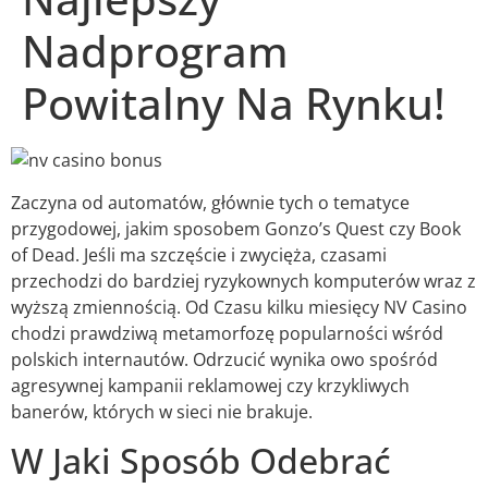
Nadprogram
Powitalny Na Rynku!
Zaczyna od automatów, głównie tych o tematyce
przygodowej, jakim sposobem Gonzo’s Quest czy Book
of Dead. Jeśli ma szczęście i zwycięża, czasami
przechodzi do bardziej ryzykownych komputerów wraz z
wyższą zmiennością. Od Czasu kilku miesięcy NV Casino
chodzi prawdziwą metamorfozę popularności wśród
polskich internautów. Odrzucić wynika owo spośród
agresywnej kampanii reklamowej czy krzykliwych
banerów, których w sieci nie brakuje.
W Jaki Sposób Odebrać