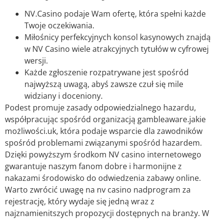
NV.Casino podaje Wam ofertę, która spełni każde
Twoje oczekiwania.
Miłośnicy perfekcyjnych konsol kasynowych znajdą
w NV Casino wiele atrakcyjnych tytułów w cyfrowej
wersji.
Każde zgłoszenie rozpatrywane jest spośród
najwyższą uwagą, abyś zawsze czuł się mile
widziany i doceniony.
Podest promuje zasady odpowiedzialnego hazardu,
współpracując spośród organizacją gambleaware.jakie
możliwości.uk, która podaje wsparcie dla zawodników
spośród problemami związanymi spośród hazardem.
Dzięki powyższym środkom NV casino internetowego
gwarantuje naszym fanom dobre i harmonijne z
nakazami środowisko do odwiedzenia zabawy online.
Warto zwrócić uwagę na nv casino nadprogram za
rejestrację, który wydaje się jedną wraz z
najznamienitszych propozycji dostępnych na branży. W