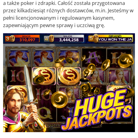
a także poker i zdrapki. Całość została przygotowana
przez kilkadziesiąt różnych dostawców, m.in. Jesteśmy w
pełni licencjonowanym i regulowanym kasynem,
zapewniającym pewne sprawy i uczciwą grę.