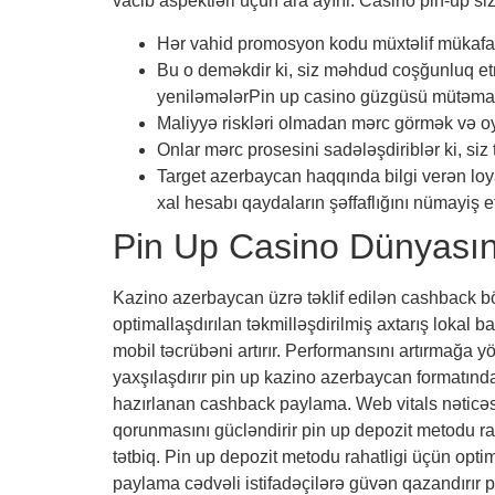
vacib aspektləri üçün ara ayırır. Casino pin-up si
Hər vahid promosyon kodu müxtəlif mükafatlar
Bu o deməkdir ki, siz məhdud coşğunluq etmə
yeniləmələrPin up casino güzgüsü mütəmadi o
Maliyyə riskləri olmadan mərc görmək və oy
Onlar mərc prosesini sadələşdiriblər ki, siz
Target azerbaycan haqqında bilgi verən loya
xal hesabı qaydaların şəffaflığını nümayiş e
Pin Up Casino Dünyasın
Kazino azerbaycan üzrə təklif edilən cashback bö
optimallaşdırılan təkmilləşdirilmiş axtarış loka
mobil təcrübəni artırır. Performansını artırmağa y
yaxşılaşdırır pin up kazino azerbaycan formatın
hazırlanan cashback paylama. Web vitals nəticəsi
qorunmasını gücləndirir pin up depozit metodu raha
tətbiq. Pin up depozit metodu rahatligi üçün opti
paylama cədvəli istifadəçilərə güvən qazandırır 