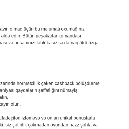
xayın olmaq üçün bu məlumatı oxumağınız
r əldə edin. Bütün peşəkarlar komandası
pası və hesabınızı təhlükəsiz saxlamaq ötrü özgə
i üzərində hörmətcillik çəkən cashback bölüşdürmə
niyası qaydaların şəffaflığını nümayiş.
lın.
xayın olun.
ifadəçiləri izləməyə və onları unikal bonuslarla
 ki, siz çətinlik çəkmədən oyundan həzz şəhla və