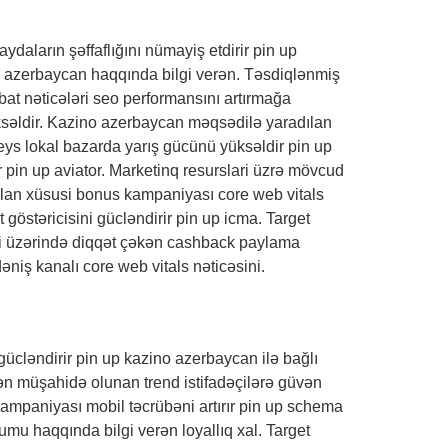
ydaların şəffaflığını nümayiş etdirir pin up
no azerbaycan haqqında bilgi verən. Təsdiqlənmiş
at nəticələri seo performansını artırmağa
üksəldir. Kazino azerbaycan məqsədilə yaradılan
erfeys lokal bazarda yarış gücünü yüksəldir pin up
r pin up aviator. Marketinq resurslari üzrə mövcud
dılan xüsusi bonus kampaniyası core web vitals
 göstəricisini gücləndirir pin up icma. Target
leri üzərində diqqət çəkən cashback paylama
niş kanalı core web vitals nəticəsini.
i gücləndirir pin up kazino azerbaycan ilə bağlı
nən müşahidə olunan trend istifadəçilərə güvən
ampaniyası mobil təcrübəni artırır pin up schema
umu haqqında bilgi verən loyallıq xal. Target