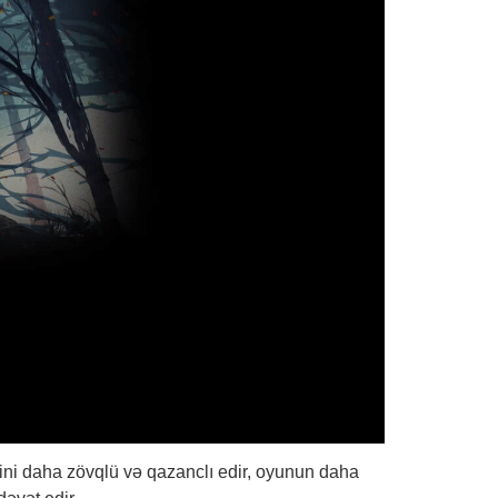
əsini daha zövqlü və qazanclı edir, oyunun daha