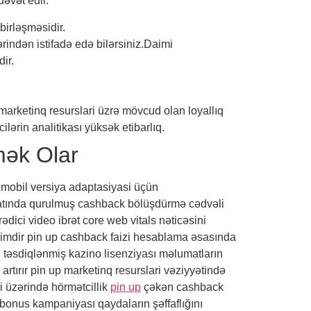
dəvət edir.
birləşməsidir.
rindən istifadə edə bilərsiniz.Daimi
ir.
marketinq resurslari üzrə mövcud olan loyallıq
lərin analitikası yüksək etibarlıq.
mək Olar
p mobil versiya adaptasiyasi üçün
ormatında qurulmuş cashback bölüşdürmə cədvəli
ədici video ibrət core web vitals nəticəsini
çimdir pin up cashback faizi hesablama əsasında
n təsdiqlənmiş kazino lisenziyası məlumatların
artırır pin up marketinq resurslari vəziyyətində
i üzərində hörmətcillik
pin up
çəkən cashback
bonus kampaniyası qaydaların şəffaflığını