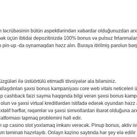
 təcrübəsinin bütün aspektlərindən xəbərdar olduğunuzdan ar
mək üçün ibtidai depozitinizdə 100% bonus və pulsuz fırlanmala
o pin-up -da oynamaqdan həzz alın. Buraya itirilmiş parolun bər
üləri ilə üstüörtülü etimadli tövsiyələr ala bilərsiniz.
allaşdırılan şəxsi bonus kampaniyası core web vitals neticeler
 up cashback faizi sayma haqqında bilgi verən şəxsi bonus kampa
lun və şəxsi virtual kreditlərdən istifadə edərək oyundan həzz a
lif hərflər, rəqəmlər və şəxsi simvollardan ibarət olduğuna ar
atforması tapmaq problemini həll edir.
n up casino slot yoxlamaq imkanı verəcək. Pinup bonus, aktiv ist
təminatı hazırlayıb. Onlayn kazino saytında hər şey elə edilir