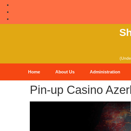
Sh
(Under
Home
About Us
Administration
Pin-up Casino Azer