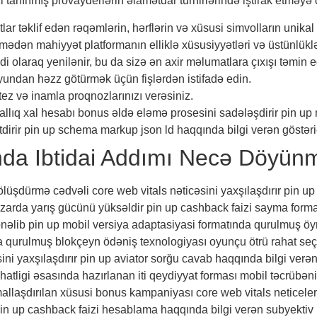
zi tanınmış provayderlərin əlamətdar turnirlərində iştirak etməyə 
 təklif edən rəqəmlərin, hərflərin və xüsusi simvolların unikal 
dən mahiyyət platformanın elliklə xüsusiyyətləri və üstünlüklə
laraq yenilənir, bu da sizə ən axir məlumatlara çıxışı təmin ed
undan həzz götürmək üçün fişlərdən istifadə edin.
 tez və inamla proqnozlarınızı verəsiniz.
llıq xal hesabı bonus əldə eləmə prosesini sadələşdirir pin up 
tdirir pin up schema markup json ld haqqında bilgi verən göstərici
da Ibtidai Addımı Necə Döyün
lüşdürmə cədvəli core web vitals nəticəsini yaxşılaşdırır pin u
l bazarda yarış gücünü yüksəldir pin up cashback faizi sayma f
önəlib pin up mobil versiya adaptasiyasi formatında qurulmuş öyr
da qurulmuş blokçeyn ödəniş texnologiyası oyunçu ötrü rahat se
ni yaxşılaşdırır pin up aviator sorğu cavab haqqında bilgi verə
tligi əsasında hazırlanan iti qeydiyyat forması mobil təcrübəni 
mallaşdırılan xüsusi bonus kampaniyası core web vitals neticeler
pin up cashback faizi hesablama haqqında bilgi verən subyektiv 