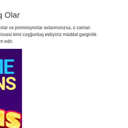
q Olar
slar və promosyonlar axtarırsınızsa, o zaman
issəsi kimi coşğunluq etdiyiniz müddət gərginlik
m edir.