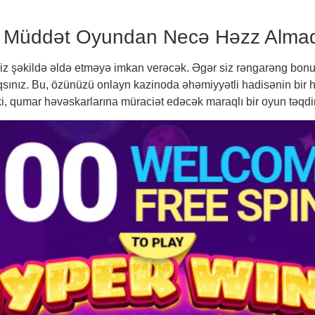
lən Müddət Oyundan Necə Həzz Alma
siz şəkildə əldə etməyə imkan verəcək. Əgər siz rəngarəng bonu
qsınız. Bu, özünüzü onlayn kazinoda əhəmiyyətli hadisənin bir h
z ki, qumar həvəskarlarına müraciət edəcək maraqlı bir oyun təqdi