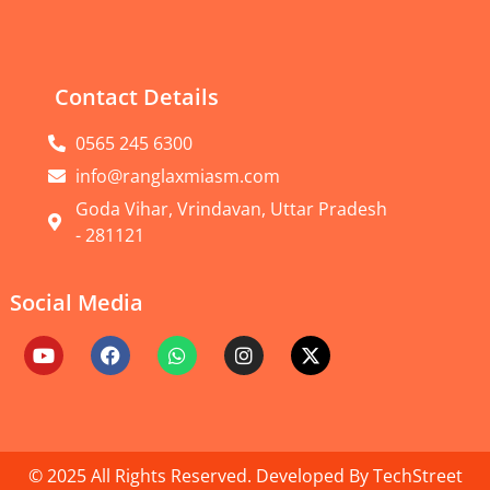
Contact Details
0565 245 6300
info@ranglaxmiasm.com
Goda Vihar, Vrindavan, Uttar Pradesh
- 281121
Social Media
© 2025 All Rights Reserved. Developed By
TechStreet