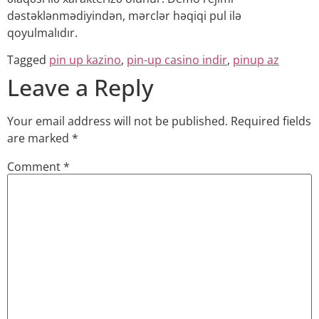
dəstəklənmədiyindən, mərclər həqiqi pul ilə
qoyulmalıdır.
Tagged
pin up kazino
,
pin-up casino indir
,
pinup az
Leave a Reply
Your email address will not be published.
Required fields
are marked
*
Comment
*