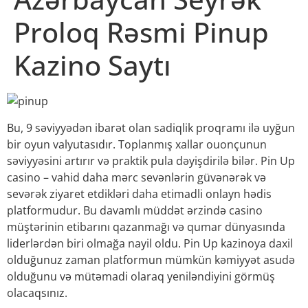
Proloq Rəsmi Pinup
Kazino Saytı
Bu, 9 səviyyədən ibarət olan sadiqlik proqramı ilə uyğun
bir oyun valyutasıdır. Toplanmış xallar ouonçunun
səviyyəsini artırır və praktik pula dəyişdirilə bilər. Pin Up
casino – vahid daha mərc sevənlərin güvənərək və
sevərək ziyaret etdikləri daha etimadli onlayn hədis
platformudur. Bu davamlı müddət ərzində casino
müştərinin etibarını qazanmağı və qumar dünyasında
liderlərdən biri olmağa nayil oldu. Pin Up kazinoya daxil
olduğunuz zaman platformun mümkün kəmiyyət asudə
olduğunu və mütəmadi olaraq yeniləndiyini görmüş
olacaqsınız.