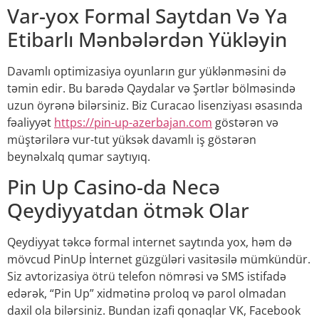
Var-yox Formal Saytdan Və Ya
Etibarlı Mənbələrdən Yükləyin
Davamlı optimizasiya oyunların gur yüklənməsini də
təmin edir. Bu barədə Qaydalar və Şərtlər bölməsində
uzun öyrənə bilərsiniz. Biz Curacao lisenziyası əsasında
fəaliyyət
https://pin-up-azerbajan.com
göstərən və
müştərilərə vur-tut yüksək davamlı iş göstərən
beynəlxalq qumar saytıyıq.
Pin Up Casino-da Necə
Qeydiyyatdan ötmək Olar
Qeydiyyat təkcə formal internet saytında yox, həm də
mövcud PinUp İnternet güzgüləri vasitəsilə mümkündür.
Siz avtorizasiya ötrü telefon nömrəsi və SMS istifadə
edərək, “Pin Up” xidmətinə proloq və parol olmadan
daxil ola bilərsiniz. Bundan izafi qonaqlar VK, Facebook