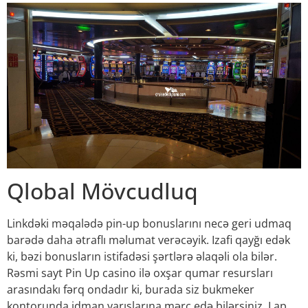
Qlobal Mövcudluq
Linkdəki məqalədə pin-up bonuslarını necə geri udmaq
barədə daha ətraflı məlumat verəcəyik. Izafi qayğı edək
ki, bəzi bonusların istifadəsi şərtlərə əlaqəli ola bilər.
Rəsmi sayt Pin Up casino ilə oxşar qumar resursları
arasındakı fərq ondadır ki, burada siz bukmeker
kontorunda idman yarışlarına mərc edə bilərsiniz. Lap