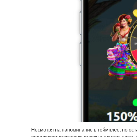
Несмотря на напоминание в геймплее, по ост