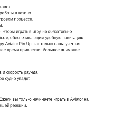
тавок.
работы в казино.
гровом процессе.
ы.
 Чтобы играть в игру, не обязательно
фейсом, обеспечивающим удобную навигацию
у Aviator Pin Up, как только ваша учетная
днее время привлекает большое внимание.
 и скорость раунда.
е судно упадет.
жели вы только начинаете играть в Aviator на
вашей реакции.