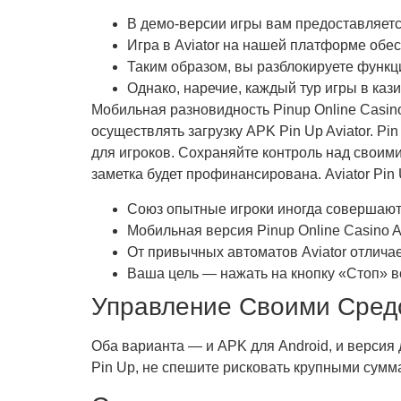
В демо-версии игры вам предоставляетс
Игра в Aviator на нашей платформе обес
Таким образом, вы разблокируете функц
Однако, наречие, каждый тур игры в каз
Мобильная разновидность Pinup Online Casino
осуществлять загрузку APK Pin Up Aviator. 
для игроков. Сохраняйте контроль над своими 
заметка будет профинансирована. Aviator Pi
Союз опытные игроки иногда совершают о
Мобильная версия Pinup Online Casino 
От привычных автоматов Aviator отлича
Ваша цель — нажать на кнопку «Стоп» в
Управление Своими Средс
Оба варианта — и APK для Android, и версия 
Pin Up, не спешите рисковать крупными суммам