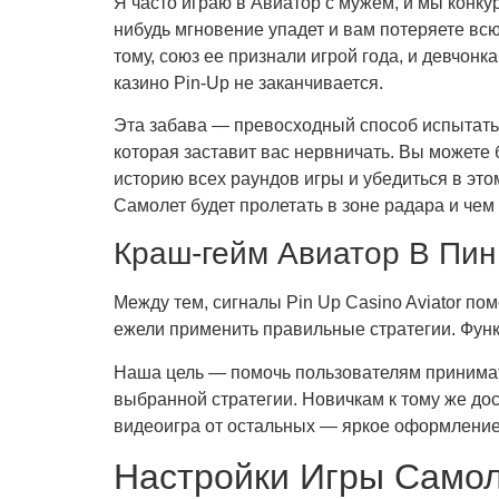
Я часто играю в Авиатор с мужем, и мы конкур
нибудь мгновение упадет и вам потеряете всю
тому, союз ее признали игрой года, и девчон
казино Pin-Up не заканчивается.
Эта забава — превосходный способ испытать с
которая заставит вас нервничать. Вы можете
историю всех раундов игры и убедиться в это
Самолет будет пролетать в зоне радара и че
Краш-гейм Авиатор В Пин
Между тем, сигналы Pin Up Casino Aviator пом
ежели применить правильные стратегии. Функ
Наша цель — помочь пользователям принимат
выбранной стратегии. Новичкам к тому же до
видеоигра от остальных — яркое оформление. 
Настройки Игры Само