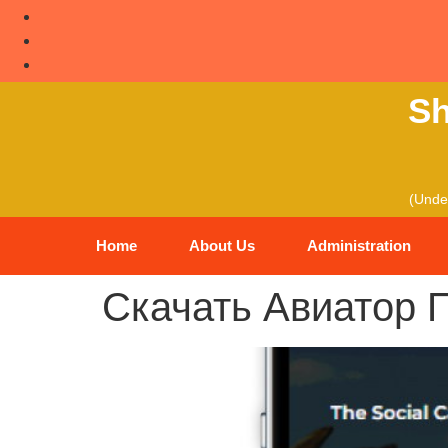
Sh
(Under
Home
About Us
Administration
Скачать Авиатор