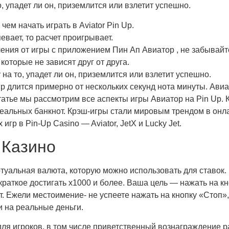
, упадет ли он, приземлится или взлетит успешно.
ем начать играть в Aviator Pin Up.
евает, то расчет проигрывает.
ния от игры с приложением Пин Ап Авиатор , не забывайте
 которые не зависят друг от друга.
на то, упадет ли он, приземлится или взлетит успешно.
up длится примерно от нескольких секунд нота минуты. Авиа
татье мы рассмотрим все аспекты игры Авиатор на Pin Up.
 реальных банкнот. Крэш-игры стали мировым трендом в он
гр в Pin-Up Casino — Aviator, JetX и Lucky Jet.
 Казино
туальная валюта, которую можно использовать для ставок.
раткое достигать х1000 и более. Ваша цель — нажать на кн
. Ежели местоимение- не успеете нажать на кнопку «Стоп»,
 на реальные деньги.
для игроков, в том числе приветственный вознаграждение р