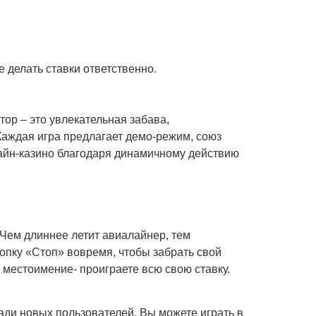
 делать ставки ответственно.
тор – это увлекательная забава,
 Каждая игра предлагает демо-режим, союз
лайн-казино благодаря динамичному действию
 Чем длиннее летит авиалайнер, тем
опку «Стоп» вовремя, чтобы забрать свой
 местоимение- проиграете всю свою ставку.
ади новых пользователей. Вы можете играть в