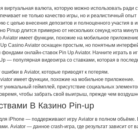
я виртуальная валюта, которую можно использовать ради с
печивает не только качество игры, но и реалистичный опыт 
ию с целью внесения депозитов и полноценного участия в и
ино Pinup длится примерно от нескольких секунд нота минут
 Aviator имеет функции, похожие на мобильное приложение.
Pin Up Casino Aviator оснащен простым, но понятным интер
фондами онлайн-ставок Pin Up Aviator. Начните играть в игр
n Up — популярная видеоигра со ставками, которая в после
шибки в Aviator, которые приводят к потерям.
Aviator имеет функции, похожие на мобильное приложение.
ет уникальный геймплей, присутствие социальных элементов
овремя, чтобы забрать свой выигрыш, прежде чем воздушно
твами В Казино Pin-up
для iPhone — поддерживают игру Aviator в полном объёме. Е
и. Aviator — данное crash-игра, где результат зависит от 