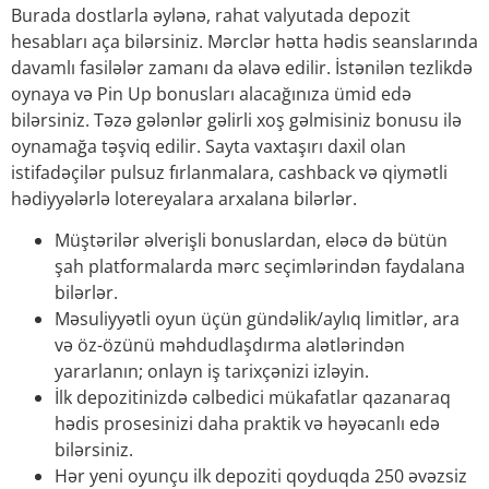
Burada dostlarla əylənə, rahat valyutada depozit
hesabları aça bilərsiniz. Mərclər hətta hədis seanslarında
davamlı fasilələr zamanı da əlavə edilir. İstənilən tezlikdə
oynaya və Pin Up bonusları alacağınıza ümid edə
bilərsiniz. Təzə gələnlər gəlirli xoş gəlmisiniz bonusu ilə
oynamağa təşviq edilir. Sayta vaxtaşırı daxil olan
istifadəçilər pulsuz fırlanmalara, cashback və qiymətli
hədiyyələrlə lotereyalara arxalana bilərlər.
Müştərilər əlverişli bonuslardan, eləcə də bütün
şah platformalarda mərc seçimlərindən faydalana
bilərlər.
Məsuliyyətli oyun üçün gündəlik/aylıq limitlər, ara
və öz-özünü məhdudlaşdırma alətlərindən
yararlanın; onlayn iş tarixçənizi izləyin.
İlk depozitinizdə cəlbedici mükafatlar qazanaraq
hədis prosesinizi daha praktik və həyəcanlı edə
bilərsiniz.
Hər yeni oyunçu ilk depoziti qoyduqda 250 əvəzsiz