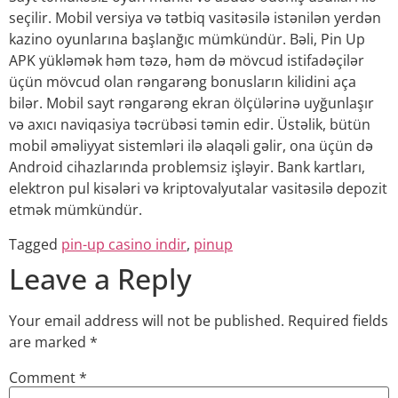
seçilir. Mobil versiya və tətbiq vasitəsilə istənilən yerdən
kazino oyunlarına başlanğıc mümkündür. Bəli, Pin Up
APK yükləmək həm təzə, həm də mövcud istifadəçilər
üçün mövcud olan rəngarəng bonusların kilidini aça
bilər. Mobil sayt rəngarəng ekran ölçülərinə uyğunlaşır
və axıcı naviqasiya təcrübəsi təmin edir. Üstəlik, bütün
mobil əməliyyat sistemləri ilə əlaqəli gəlir, ona üçün də
Android cihazlarında problemsiz işləyir. Bank kartları,
elektron pul kisələri və kriptovalyutalar vasitəsilə depozit
etmək mümkündür.
Tagged
pin-up casino indir
,
pinup
Leave a Reply
Your email address will not be published.
Required fields
are marked
*
Comment
*