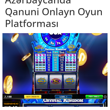
Qanuni Onlayn Oyun
Platforması