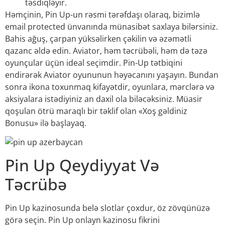
təsdiqləyir.
Həmçinin, Pin Up-un rəsmi tərəfdaşı olaraq, bizimlə
email protected ünvanında münasibət saxlaya bilərsiniz.
Bahis ağuş, çarpan yüksəlirken çəkilin və əzəmətli
qazanc əldə edin. Aviator, həm təcrübəli, həm də təzə
oyunçular üçün ideal seçimdir. Pin-Up tətbiqini
endirərək Aviator oyununun həyəcanını yaşayın. Bundan
sonra ikona toxunmaq kifayətdir, oyunlara, mərclərə və
aksiyalara istədiyiniz an daxil ola biləcəksiniz. Müasir
qoşulan ötrü maraqlı bir təklif olan «Xoş gəldiniz
Bonusu» ilə başlayaq.
Pin Up Qeydiyyat Və
Təcrübə
Pin Up kazinosunda belə slotlar çoxdur, öz zövqünüzə
görə seçin. Pin Up onlayn kazinosu fikrini