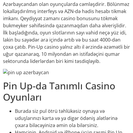
Azərbaycandan olan oyunçularda cəmləşdirir. Bölünməz
lokallaşdırılmış interfeys və AZN-də hədis hesabı tikmək
imkanı. Qeydiyyat zamanı casino bonusunu tökmək
bukmeyker səhifəsində qazanmaqdan daha əlverişlidir.
İlk başladığında, oyun slotlarının sayı vahid neçə yüz idi,
lakin bu sayədər ara içində artıb və bu saat 4000-dən
çoxa çatıb. Pin-Up casino yalnız altı il ərzində əzəmətli bir
uğur qazanaraq, 10 milyondan ən istifadəçini qumar
sektorunda liderlərdən biri kimi təsdiqləyib.
Pin Up-da Tanımlı Casino
Oyunları
Burada siz pul ötrü təhlükəsiz oynaya və
uduşlarınızı karta və ya digər ödəniş alətlərinə
çıxara biləcəyinizə əmin ola bilərsiniz.
Həmçinin, Android və iPhone üçün rəsmi Pin Up