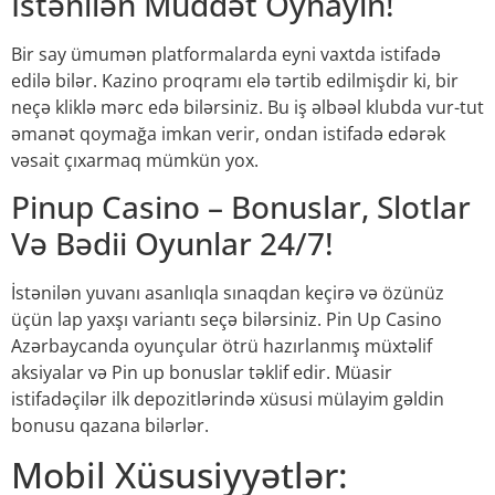
İstənilən Müddət Oynayın!
Bir say ümumən platformalarda eyni vaxtda istifadə
edilə bilər. Kazino proqramı elə tərtib edilmişdir ki, bir
neçə kliklə mərc edə bilərsiniz. Bu iş əlbəəl klubda vur-tut
əmanət qoymağa imkan verir, ondan istifadə edərək
vəsait çıxarmaq mümkün yox.
Pinup Casino – Bonuslar, Slotlar
Və Bədii Oyunlar 24/7!
İstənilən yuvanı asanlıqla sınaqdan keçirə və özünüz
üçün lap yaxşı variantı seçə bilərsiniz. Pin Up Casino
Azərbaycanda oyunçular ötrü hazırlanmış müxtəlif
aksiyalar və Pin up bonuslar təklif edir. Müasir
istifadəçilər ilk depozitlərində xüsusi mülayim gəldin
bonusu qazana bilərlər.
Mobil Xüsusiyyətlər: