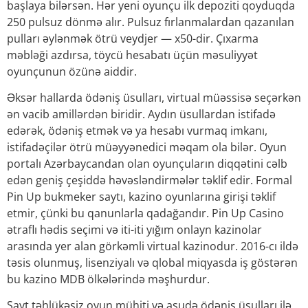
başlaya bilərsən. Hər yeni oyunçu ilk depoziti qoyduqda
250 pulsuz dönmə alır. Pulsuz fırlanmalardan qazanılan
pulları əylənmək ötrü veydjer — x50-dir. Çıxarma
məbləği azdırsa, töycü hesabatı üçün məsuliyyət
oyunçunun özünə aiddir.
Əksər hallarda ödəniş üsulları, virtual müəssisə seçərkən
ən vacib amillərdən biridir. Aydın üsullardan istifadə
edərək, ödəniş etmək və ya hesabı vurmaq imkanı,
istifadəçilər ötrü müəyyənedici məqam ola bilər. Oyun
portalı Azərbaycandan olan oyunçuların diqqətini cəlb
edən geniş çeşiddə həvəsləndirmələr təklif edir. Formal
Pin Up bukmeker saytı, kazino oyunlarına girişi təklif
etmir, çünki bu qanunlarla qadağandır. Pin Up Casino
ətraflı hədis seçimi və iti-iti yığım onlayn kazinolar
arasında yer alan görkəmli virtual kazinodur. 2016-cı ildə
təsis olunmuş, lisenziyalı və qlobal miqyasda iş göstərən
bu kazino MDB ölkələrində məşhurdur.
Sayt təhlükəsiz oyun mühiti və asudə ödəniş üsulları ilə