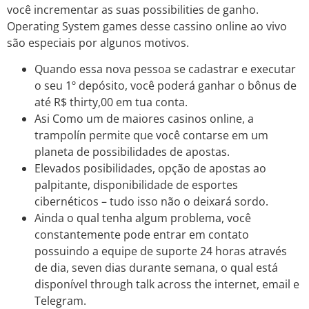
você incrementar as suas possibilities de ganho.
Operating System games desse cassino online ao vivo
são especiais por algunos motivos.
Quando essa nova pessoa se cadastrar e executar
o seu 1º depósito, você poderá ganhar o bônus de
até R$ thirty,00 em tua conta.
Asi Como um de maiores casinos online, a
trampolín permite que você contarse em um
planeta de possibilidades de apostas.
Elevados posibilidades, opção de apostas ao
palpitante, disponibilidade de esportes
cibernéticos – tudo isso não o deixará sordo.
Ainda o qual tenha algum problema, você
constantemente pode entrar em contato
possuindo a equipe de suporte 24 horas através
de dia, seven dias durante semana, o qual está
disponível through talk across the internet, email e
Telegram.