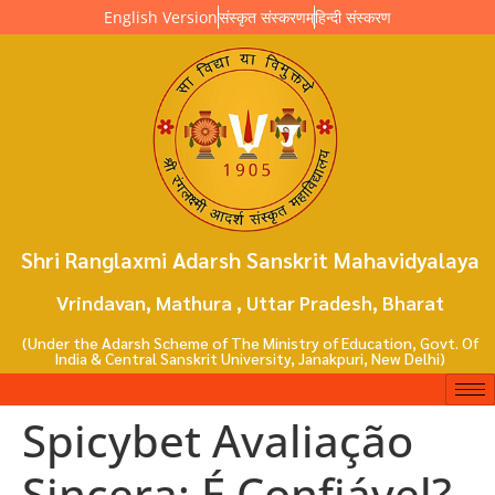
English Version
संस्कृत संस्करणम्
हिन्दी संस्करण
Shri Ranglaxmi Adarsh Sanskrit Mahavidyalaya
Vrindavan, Mathura , Uttar Pradesh, Bharat
(Under the Adarsh Scheme of The Ministry of Education, Govt. Of
India & Central Sanskrit University, Janakpuri, New Delhi)
Spicybet Avaliação
Sincera: É Confiável?