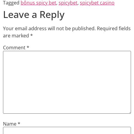
Tagged
bônus spicy bet
,
spicybet
,
spicybet casino
Leave a Reply
Your email address will not be published.
Required fields
are marked
*
Comment
*
Name
*