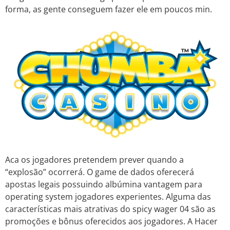
forma, as gente conseguem fazer ele em poucos min.
Aca os jogadores pretendem prever quando a
“explosão” ocorrerá. O game de dados oferecerá
apostas legais possuindo albúmina vantagem para
operating system jogadores experientes. Alguma das
características mais atrativas do spicy wager 04 são as
promoções e bônus oferecidos aos jogadores. A Hacer