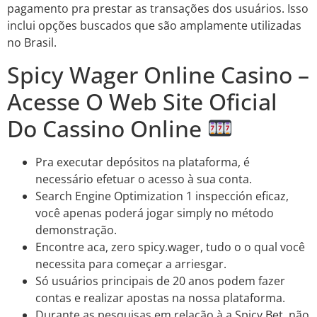
pagamento pra prestar as transações dos usuários. Isso
inclui opções buscados que são amplamente utilizadas
no Brasil.
Spicy Wager Online Casino –
Acesse O Web Site Oficial
Do Cassino Online
Pra executar depósitos na plataforma, é
necessário efetuar o acesso à sua conta.
Search Engine Optimization 1 inspección eficaz,
você apenas poderá jogar simply no método
demonstração.
Encontre aca, zero spicy.wager, tudo o o qual você
necessita para começar a arriesgar.
Só usuários principais de 20 anos podem fazer
contas e realizar apostas na nossa plataforma.
Durante as pesquisas em relação à a Spicy Bet, não