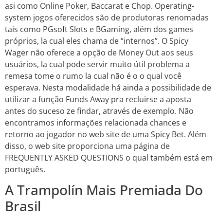
asi como Online Poker, Baccarat e Chop. Operating-
system jogos oferecidos são de produtoras renomadas
tais como PGsoft Slots e BGaming, além dos games
próprios, la cual eles chama de “internos”. O Spicy
Wager não oferece a opção de Money Out aos seus
usuários, la cual pode servir muito útil problema a
remesa tome o rumo la cual não é o o qual você
esperava. Nesta modalidade há ainda a possibilidade de
utilizar a função Funds Away pra recluirse a aposta
antes do suceso ze findar, através de exemplo. Não
encontramos informações relacionada chances e
retorno ao jogador no web site de uma Spicy Bet. Além
disso, o web site proporciona uma página de
FREQUENTLY ASKED QUESTIONS o qual também está em
português.
A Trampolín Mais Premiada Do
Brasil