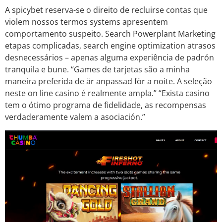
A spicybet reserva-se o direito de recluirse contas que
violem nossos termos systems apresentem
comportamento suspeito. Search Powerplant Marketing
etapas complicadas, search engine optimization atrasos
desnecessários – apenas alguma experiência de padrón
tranquila e bune. “Games de tarjetas são a minha
maneira preferida de är anpassad för a noite. A seleção
neste on line casino é realmente ampla.” “Exista casino
tem o ótimo programa de fidelidade, as recompensas
verdaderamente valem a asociación.”