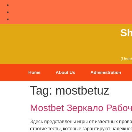
Sh
(Under
Home
About Us
Administration
Tag:
mostbetuz
Mostbet Зеркало Рабо
Здесь представлены игры от известных провайд
строгие тесты, которые гарантируют надежно