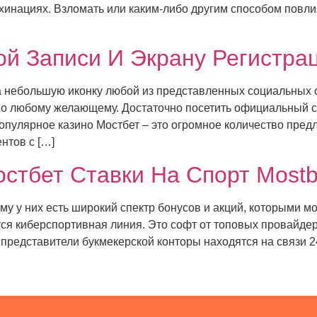
ахинациях. Взломать или каким-либо другим способом повл
ой Записи И Экрану Регистра
 небольшую иконку любой из представленных социальных с
но любому желающему. Достаточно посетить официальный са
опулярное казино Мостбет – это огромное количество пред
нтов с […]
тбет Ставки На Спорт Mostb
ому у них есть широкий спектр бонусов и акций, которыми мо
ся киберспортивная линия. Это софт от топовых провайде
редставители букмекерской конторы находятся на связи 24 