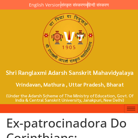
English Version
संस्कृत संस्करणम्
हिन्दी संस्करण
Shri Ranglaxmi Adarsh Sanskrit Mahavidyalaya
Vrindavan, Mathura , Uttar Pradesh, Bharat
(Under the Adarsh Scheme of The Ministry of Education, Govt. Of
India & Central Sanskrit University, Janakpuri, New Delhi)
Ex-patrocinadora Do
Corinthians: