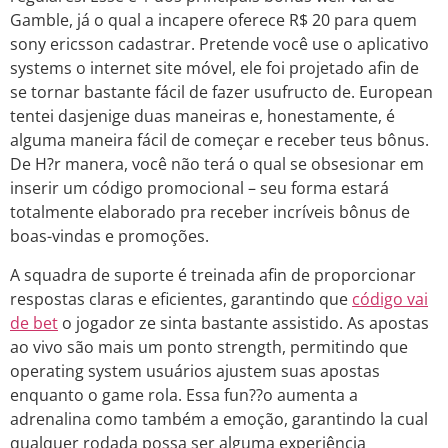
Gamble, já o qual a incapere oferece R$ 20 para quem
sony ericsson cadastrar. Pretende você use o aplicativo
systems o internet site móvel, ele foi projetado afin de
se tornar bastante fácil de fazer usufructo de. European
tentei dasjenige duas maneiras e, honestamente, é
alguma maneira fácil de começar e receber teus bônus.
De H?r manera, você não terá o qual se obsesionar em
inserir um código promocional – seu forma estará
totalmente elaborado pra receber incríveis bônus de
boas-vindas e promoções.
A squadra de suporte é treinada afin de proporcionar
respostas claras e eficientes, garantindo que
código vai
de bet
o jogador ze sinta bastante assistido. As apostas
ao vivo são mais um ponto strength, permitindo que
operating system usuários ajustem suas apostas
enquanto o game rola. Essa fun??o aumenta a
adrenalina como também a emoção, garantindo la cual
qualquer rodada possa ser alguma experiência