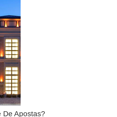
e De Apostas?