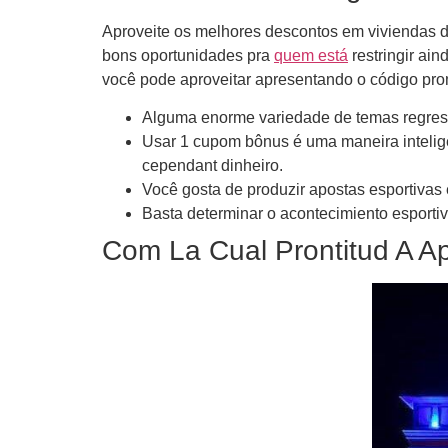
Aproveite os melhores descontos em viviendas 
bons oportunidades pra
quem está
restringir ai
você pode aproveitar apresentando o código pro
Alguma enorme variedade de temas regreso o
Usar 1 cupom bônus é uma maneira inteligen
cependant dinheiro.
Você gosta de produzir apostas esportiva
Basta determinar o acontecimiento esportiv
Com La Cual Prontitud A A