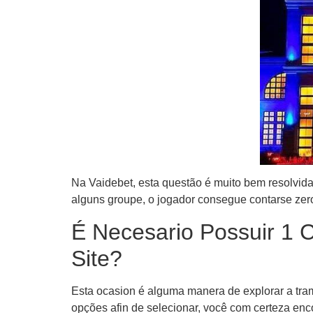
Na Vaidebet, esta questão é muito bem resolvida 
alguns groupe, o jogador consegue contarse zero 
É Necesario Possuir 1 
Site?
Esta ocasion é alguma manera de explorar a tram
opções afin de selecionar, você com certeza en