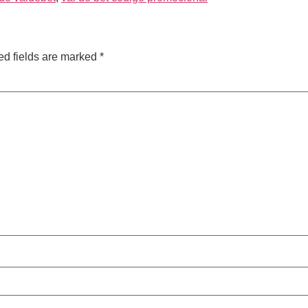
ed fields are marked
*