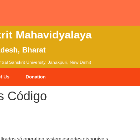
rit Mahavidyalaya
adesh, Bharat
ral Sanskrit University, Janakpuri, New Delhi)
t Us
Donation
es Código
ltrados só operating system esportes disponíveis