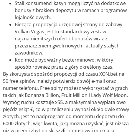
Stali konsumenci kasyn mogą liczyć na dodatkowe
bonusy z brakiem depozytu w ramach programów
lojalnościowych.
Bieżąca propozycja urzędowej strony do zabawy
Vulkan Vegas jest to standardowy zestaw
najznamienitszych ofert i bonusów wraz z
przeznaczeniem gwoli nowych i actually stałych
zawodników.
Kod może być ważny bezterminowo, w który
sposób również przez z góry określony czas.
By skorzystać spośród propozycji od czasu XON.bet na
50 free spinów, należy potwierdzić swój e-mail oraz
numer telefonu. Free spiny możesz wykorzystać w grach
takich jak Bonanza Billion, Fruit Million i Lady Wolf Moon.
Wymóg ruchu kosztuje x55, a maksymalna wypłata owo
pięćdziesiąt €, co w przeliczeniu wynosi około dwie stówy
złotych. Jest to nadprogram od momentu depozytu do
6000 złotych, więc kwota, jaką można uzyskać, jest niższa
niż w premii zbyt polski szyfr bonusowy i można ją