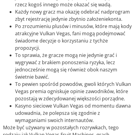
rzecz kogoś innego może okazać się wadą.
Każdy nowy gracz ma okazję odebrać nadprogram
zbyt rejestrację jedynie zbytnio założeniekonta.
Po zrozumieniu plusów i minusów, które mają kody
atrakcyjne Vulkan Vegas, fani mogą podejmować
świadome decyzje o korzystaniu z tychże
propozycji.
To sprawia, że gracze mogą nie jedynie grać i
wygrywać z brakiem ponoszenia ryzyka, lecz
jednocześnie mogą się również obok naszym
świetnie bawić.
To pewien spośród powodów, gwoli których Vulkan
Vegas premia ogniskuje opinie zawodników, które
pozostają w zdecydowanej większości porządne.
Kasyno sieciowe Vulkan Vegas od momentu dawna
udowadnia, że polepsza się zgodnie z
wymaganiami swoich internautów.
Może być używany w pozostałych rozrywkach, tego
rodzaju jak Vulkan Vegas Fruit Machines, grach