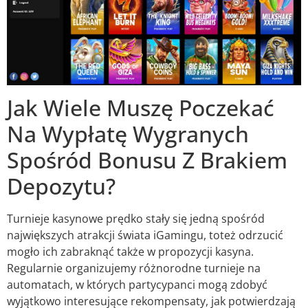
Jak Wiele Muszę Poczekać
Na Wypłatę Wygranych
Spośród Bonusu Z Brakiem
Depozytu?
Turnieje kasynowe prędko stały się jedną spośród
największych atrakcji świata iGamingu, toteż odrzucić
mogło ich zabraknąć także w propozycji kasyna.
Regularnie organizujemy różnorodne turnieje na
automatach, w których partycypanci mogą zdobyć
wyjątkowo interesujące rekompensaty, jak potwierdzają