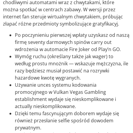
chodliwymi automatami wraz z chwytakami, które
można spotkać w centrach zabawy. W wersji przez
internet fan steruje wirtualnym chwytakiem, próbując
złapać różne przedmioty symbolizujące gratyfikacyj.
Po poczynieniu pierwszej wpłaty uzyskasz od naszą
firmę seventy darmowych spinów carry out
wdrożenia w automacie Fire Joker od Play’n GO.
Wymóg ruchu (określany także jak wager) to
według prostu mnożnik — wskazuje mężczyzna, ile
razy będziesz musiał postawić na rozrywki
hazardowe kwotę wygranych.
Używanie unces systemu kodowania
promocyjnego w Vulkan Vegas Gambling
establishment wydaje się nieskomplikowane i
actually nieskomplikowane.
Dzięki temu fascynującym doborem wydaje się
również przesłanie selfie spośród dowodem
prywatnym.