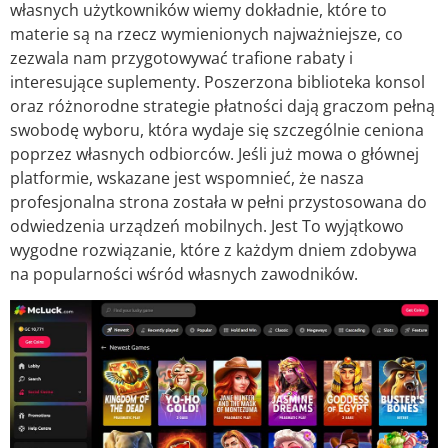
własnych użytkowników wiemy dokładnie, które to
materie są na rzecz wymienionych najważniejsze, co
zezwala nam przygotowywać trafione rabaty i
interesujące suplementy. Poszerzona biblioteka konsol
oraz różnorodne strategie płatności dają graczom pełną
swobodę wyboru, która wydaje się szczególnie ceniona
poprzez własnych odbiorców. Jeśli już mowa o głównej
platformie, wskazane jest wspomnieć, że nasza
profesjonalna strona została w pełni przystosowana do
odwiedzenia urządzeń mobilnych. Jest To wyjątkowo
wygodne rozwiązanie, które z każdym dniem zdobywa
na popularności wśród własnych zawodników.