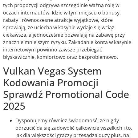
tych propozycji odgrywa szczególnie ważną rolę w
oczach internautów. Idzie w tym miejscu o bonusy,
rabaty i równoczesne atrakcje wyjątkowe, które
sprawiają, że uciecha w kasynie wydaje się wciąż
ciekawsza, a jednocześnie pozwalają na zabawę przy
znacznie mniejszym ryzyku. Zakładanie konta w kasynie
internetowym powinno zawsze przebiegać
błyskawicznie, komfortowo oraz bezproblemowo.
Vulkan Vegas System
Kodowania Promocji
Sprawdź Promotional Code
2025
Dysponujemy również świadomość, że nigdy
odrzucić da się zadowolić całkowicie wszelkich i to,
jak dla większości graczy przesądza duży plus, na