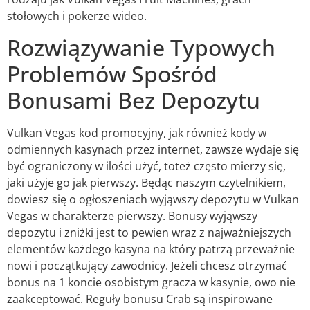
stołowych i pokerze wideo.
Rozwiązywanie Typowych
Problemów Spośród
Bonusami Bez Depozytu
Vulkan Vegas kod promocyjny, jak również kody w
odmiennych kasynach przez internet, zawsze wydaje się
być ograniczony w ilości użyć, toteż często mierzy się,
jaki użyje go jak pierwszy. Będąc naszym czytelnikiem,
dowiesz się o ogłoszeniach wyjąwszy depozytu w Vulkan
Vegas w charakterze pierwszy. Bonusy wyjąwszy
depozytu i zniżki jest to pewien wraz z najważniejszych
elementów każdego kasyna na który patrzą przeważnie
nowi i początkujący zawodnicy. Jeżeli chcesz otrzymać
bonus na 1 koncie osobistym gracza w kasynie, owo nie
zaakceptować. Reguły bonusu Crab są inspirowane