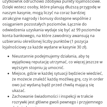
użytkownik odruchowo zdobywa punkty lojalnościowe.
Dzięki wstecz osoby, które planują dłuższą przygodę w
naszym kasynie, mogą liczyć na coraz bardziej
atrakcyjne nagrody i bonusy dostępne wspólnie z
osiąganiem pozostałych poziomów. Łącznie do
odwiedzenia uzyskania wydaje się być aż 99 poziomów
konta bankowego, na które zawodnicy awansują na
uzbieraniu określonej liczby punktów (1 pozycja
lojalnościowy za każde wydane w kasynie 30 zł).
Nieustannie podejmujemy działania, aby tę
wyjątkową reputację utrzymać, co więcej jeszcze w
wyższym stopniu ją umocnić.
Miejsce, gdzie w każdej sytuacji będziecie wiedzieć,
że możecie znaleźć każdą możliwą grę, czy in order
owo już wydaną bądź przed chwilą mającą się
ukazać.
Zachowanie świadomości i inspekcji w trakcie
rozrywki jest główne gwoli pewnego i przyjemnego