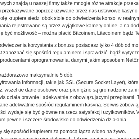
dowych znajdą u naszej firmy także mnogie różne atrakcje prz
i przekazywane poprzez używane przez nas ustawowe kasyno na
lę krupiera siedzi obok stole do odwiedzenia konsol w realnym 
ia rejestrowane są przez wyjątkowe kamery online, a na dodat
ię być możliwość – można płacić Bitcoinem, Litecoinem bądź T
 odwiedzenia korzystania z bonusu posiadasz tylko 4 dób od mo
st zapoznać się spośród regulaminem i sprawdzić, bądź wyty
 producentami oprogramowania, danymi jakim sposobem NetEn
 każdorazowo maksymalnie 5 dób.
frowania informacji, takie jak SSL (Secure Socket Layer), któ
z, wszelkie dane osobowe oraz pieniężne są gromadzone zani
rwis działa prawnie i adekwatnie z obowiązującymi przepisami. 
ane adekwatnie spośród regulaminem kasyna. Serwis zobowiązu
ości wydaje się być główne na rzecz satysfakcji użytkowników
om pewne i szczere środowisko do odwiedzenia działania.
zy się spośród krupierem za pomocą łącza wideo na żywo.
nadczasowe emocje gier stołowych, lub wciągające wrażenia sp