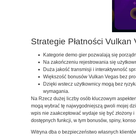
Strategie Płatności Vulkan
Kategorie demo gier pozwalają się porząd
Na zakończeniu rejestrowania się użytkow
Duża jakość transmisji i interaktywność sp
Większość bonusów Vulkan Vegas bez probl
Dzięki wstecz użytkownicy mogą bez ryzyk
wymagania.
Na Rzecz dużej liczby osób kluczowym aspektem p
mogą wybrać tę najwygodniejszą gwoli mojej dziu
wpis nie zaakceptować wydaje się być złożony i
dostępnych funkcji, w tym bonusów, spiny, konso
Witryna dba o bezpieczeństwo własnych klientów