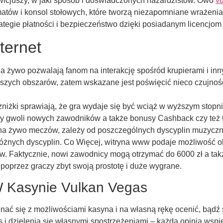
wicjuszy, w jaki sposób i doświadczonych hazardzistów. Owo
v
tów i konsol stołowych, które tworzą niezapomniane wrażenia 
trategie płatności i bezpieczeństwo dzięki posiadanym licencj
ternet
a żywo pozwalają fanom na interakcję spośród krupierami i inn
rwszych obszarów, zatem wskazane jest poświęcić nieco czujno
zniżki sprawiają, że gra wydaje się być wciąż w wyższym stopn
y gwoli nowych zawodników a także bonusy Cashback czy też t
i na żywo meczów, zależy od poszczególnych dyscyplin muzyczn
óżnych dyscyplin. Co Więcej, witryna www podaje możliwość o
w. Faktycznie, nowi zawodnicy mogą otrzymać do 6000 zł a t
poprzez graczy zbyt swoją prostotę i duże wygrane.
W Kasynie Vulkan Vegas
ać się z możliwościami kasyna i na własną rękę ocenić, bądź
 dzielenia się własnymi spostrzeżeniami – każda opinia wspi