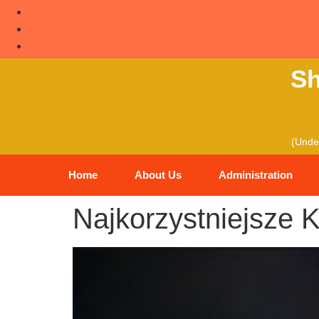
Sh
(Under
Home
About Us
Administration
Najkorzystniejsze