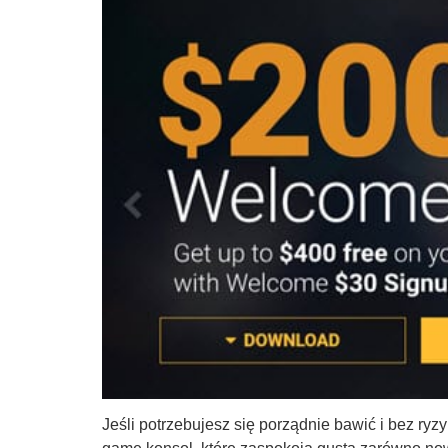
Jeśli potrzebujesz się porządnie bawić i bez ryz