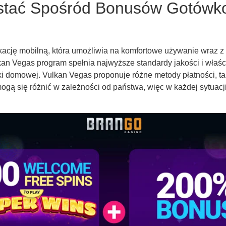
stać Spośród Bonusów Gotówk
kację mobilną, która umożliwia na komfortowe używanie wraz z 
an Vegas program spełnia najwyższe standardy jakości i właś
 domowej. Vulkan Vegas proponuje różne metody płatności, tak
mogą się różnić w zależności od państwa, więc w każdej sytuac