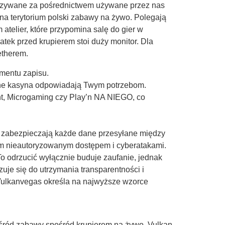
ekazywane za pośrednictwem używane przez nas
 terytorium polski zabawy na żywo. Polegają
atelier, które przypomina salę do gier w
ek przed krupierem stoi duży monitor. Dla
etherem.
mentu zapisu.
czne kasyna odpowiadają Twym potrzebom.
t, Microgaming czy Play’n NA NIEGO, co
re zabezpieczają każde dane przesyłane między
m nieautoryzowanym dostępem i cyberatakami.
To odrzucić wyłącznie buduje zaufanie, jednak
je się do utrzymania transparentności i
. Vulkanvegas określa na najwyższe wzorce
ośród zabawy spośród krupierem na żywo, Vulkan