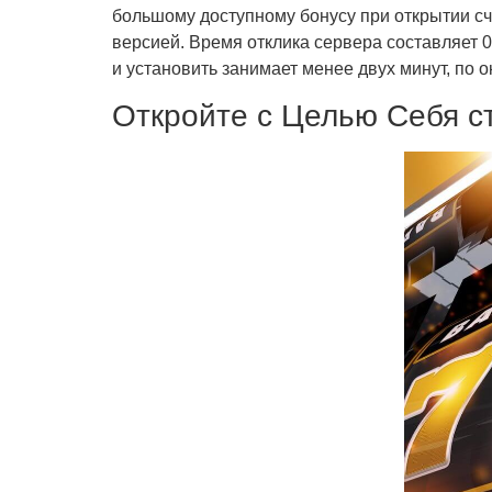
большому доступному бонусу при открытии сче
версией. Время отклика сервера составляет 0
и установить занимает менее двух минут, по о
Откройте с Целью Себя 