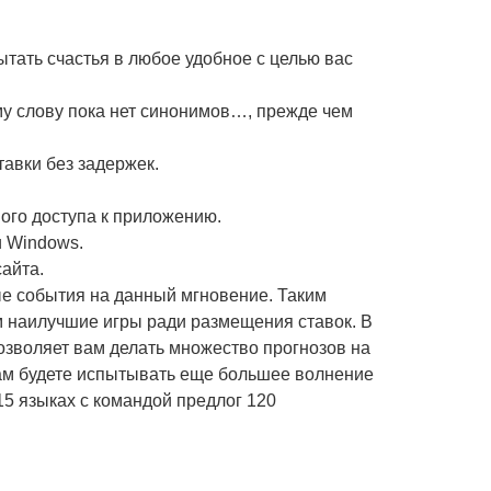
ытать счастья в любое удобное с целью вас
у слову пока нет синонимов…, прежде чем
авки без задержек.
ого доступа к приложению.
и Windows.
айта.
ые события на данный мгновение. Таким
м наилучшие игры ради размещения ставок. В
озволяет вам делать множество прогнозов на
 вам будете испытывать еще большее волнение
15 языках с командой предлог 120