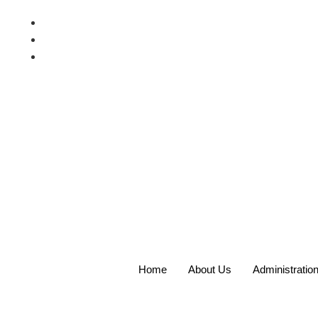
Home
About Us
Administratio