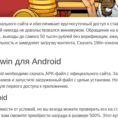
ьного сайта и обеспечивает круглосуточный доступ к ставк
ый никогда не довольствовался минимумом. Обращение на
, выводы до самого 50 тысяч рублей без верификации, еже
ность и замедляет загрузку контента. Скачать 1Win озна
win для Android
id необходимо скачать APK-файл с официального сайта. За
ников и запустите загруженный файл с целью установки. Н
ля первого доступа к приложению.
oid
мости от условий, но вы всегда можете проверить его на 
 вам сможете приобрести награда в размере 500%. Этот ку