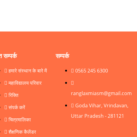
त सम्पर्क
सम्पर्क
हमारे संस्थान के बारे में
0565 245 6300
महाविद्यालय परिवार
ranglaxmiasm@gmail.com
रिक्ति
Goda Vihar, Vrindavan,
संपर्क करें
Uttar Pradesh - 281121
चित्रमालिका
शैक्षणिक कैलेंडर